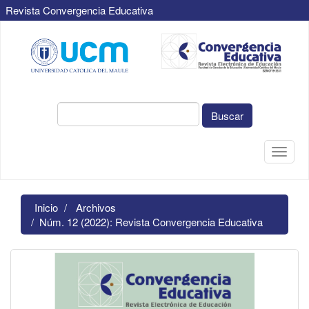
Revista Convergencia Educativa
Navegación
principal
Contenido
principal
Barra
lateral
Buscar
Toggle
naviga
Inicio
Archivos
Núm. 12 (2022): Revista Convergencia Educativa