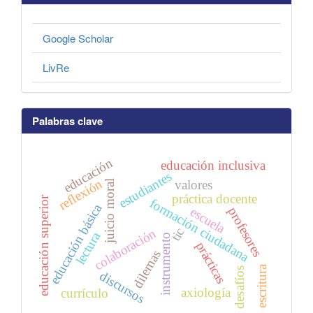
Google Scholar
LivRe
Palabras clave
educación
educación inclusiva
estudiantes
reflexión
valores
juicio moral
práctica docente
educación superior
formación ciudadana
educación básica
escuela
profesores
tic
colaboración
lectura
instrumento
prácticas
dilemas
escritura
desafíos
discursos
axiología
currículo