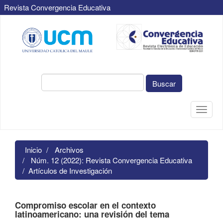
Revista Convergencia Educativa
Navegación
principal
Contenido
principal
Barra
lateral
Buscar
Toggle
naviga
Inicio
Archivos
Núm. 12 (2022): Revista Convergencia Educativa
Artículos de Investigación
Compromiso escolar en el contexto
latinoamericano: una revisión del tema