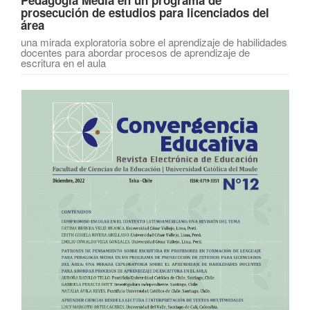
Pedagogía Media en un programa de
prosecución de estudios para licenciados del
área
una mirada exploratoria sobre el aprendizaje de habilidades
docentes para abordar procesos de aprendizaje de
escritura en el aula
Barra
lateral
del
artículo