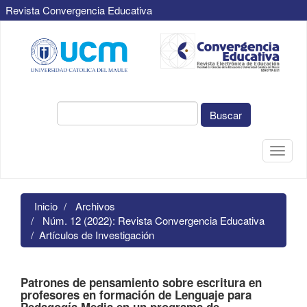
Revista Convergencia Educativa
Navegación
principal
Contenido
principal
Barra
lateral
Buscar
Toggle
naviga
Inicio
Archivos
Núm. 12 (2022): Revista Convergencia Educativa
Artículos de Investigación
Patrones de pensamiento sobre escritura en
profesores en formación de Lenguaje para