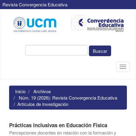
Revista Convergencia Educativa
Navegación
principal
Contenido
principal
Barra
lateral
Buscar
Toggle
naviga
Inicio
Archivos
Núm. 19 (2026): Revista Convergencia Educativa
Artículos de Investigación
Prácticas inclusivas en Educación Física
Percepciones docentes en relación con la formación y