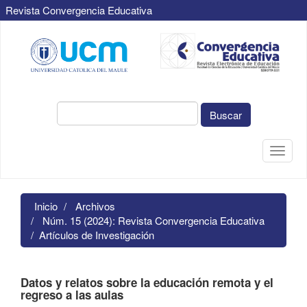
Revista Convergencia Educativa
Navegación
principal
Contenido
principal
Barra
lateral
Buscar
Toggle
naviga
Inicio
Archivos
Núm. 15 (2024): Revista Convergencia Educativa
Artículos de Investigación
Datos y relatos sobre la educación remota y el
regreso a las aulas