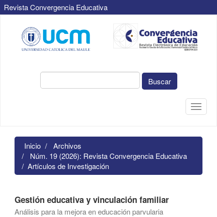
Revista Convergencia Educativa
Navegación
principal
Contenido
principal
Barra
lateral
Buscar
Toggle
naviga
Inicio
Archivos
Núm. 19 (2026): Revista Convergencia Educativa
Artículos de Investigación
Gestión educativa y vinculación familiar
Análisis para la mejora en educación parvularia