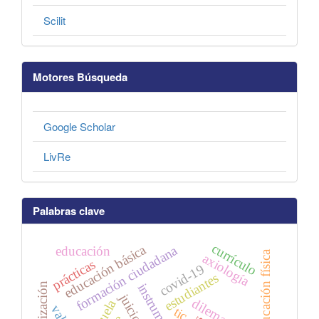
Scilit
Motores Búsqueda
Google Scholar
LivRe
Palabras clave
currículo
educación básica
formación ciudadana
educación
educación física
axiología
prácticas
covid-19
estudiantes
instrumento
priorización
dilemas
escuela
tic