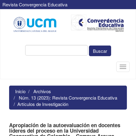
Revista Convergencia Educativa
Navegación
principal
Contenido
principal
Barra
lateral
Buscar
Toggle
naviga
Inicio
Archivos
Núm. 13 (2023): Revista Convergencia Educativa
Artículos de Investigación
Apropiación de la autoevaluación en docentes
líderes del proceso en la Universidad