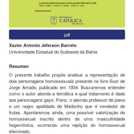
pdf
Contenido
Xavier Antonio Jeferson Barreto
principal
Universidade Estadual do Sudoeste da Bahía
del
artículo
Resumen
O presente trabalho propõe analisar a representação de
dois personagens homossexuais presente no livro Suor de
Jorge Amado, publicado em 1934. Buscaremos entender
como o autor aborda a temática e qual tratamento é dado
aos personagens gays: Franz, o alemão professor de piano
e um negro apelidado de Medonho que é vendedor de
frutas. Apontaremos ainda, uma possível valorização do
homossexual inscrito dentro de uma masculinidade
hegemônica, ocorrendo uma rejeição do homossexual
efeminado.