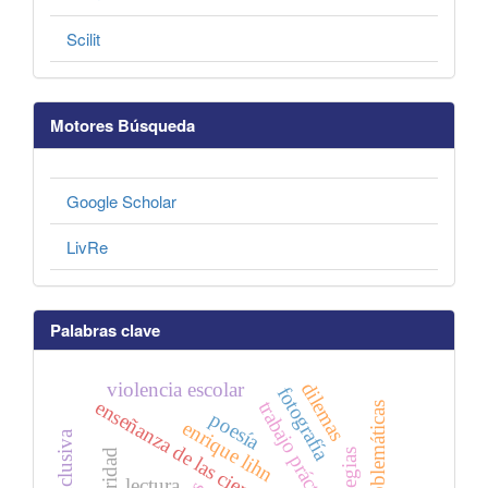
Scilit
Motores Búsqueda
Google Scholar
LivRe
Palabras clave
violencia escolar
dilemas
fotografía
enseñanza de las ciencias naturales
trabajo práctico
poesía
enrique lihn
lectura