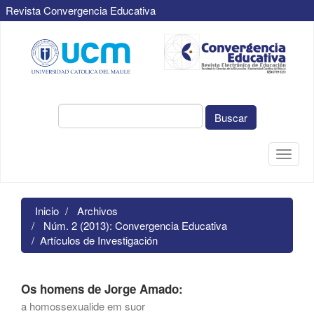
Revista Convergencia Educativa
Navegación
principal
Contenido
principal
Barra
lateral
Buscar
Toggle
naviga
Inicio
Archivos
Núm. 2 (2013): Convergencia Educativa
Artículos de Investigación
Os homens de Jorge Amado:
a homossexualide em suor