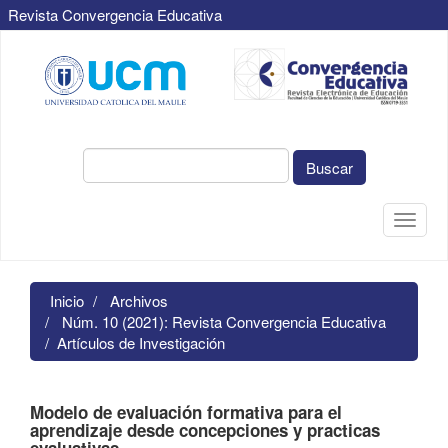
Revista Convergencia Educativa
Navegación
principal
Contenido
principal
Barra
lateral
Buscar
Toggle
naviga
Inicio
Archivos
Núm. 10 (2021): Revista Convergencia Educativa
Artículos de Investigación
Modelo de evaluación formativa para el
aprendizaje desde concepciones y practicas