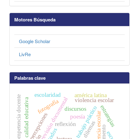
Motores Búsqueda
Google Scholar
LivRe
Palabras clave
escolaridad
américa latina
competencia docente
revisión documental
calidad educativa
violencia escolar
fotografía
estrategias
trabajo práctico
discursos
convivencia escolar
percepciones
poesía
dilemas
reflexión
instrumento
métodos
escuela
lectura