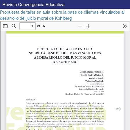
Revista Convergencia Educativa
Volver
Propuesta de taller en aula sobre la base de dilemas vinculados al
a
Descargar
desarrollo del juicio moral de Kohlberg
Descargar
los
PDF
detalles
del
artículo