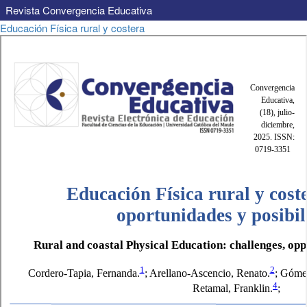
Revista Convergencia Educativa
Volver
Educación Física rural y costera
a
los
detalles
del
artículo